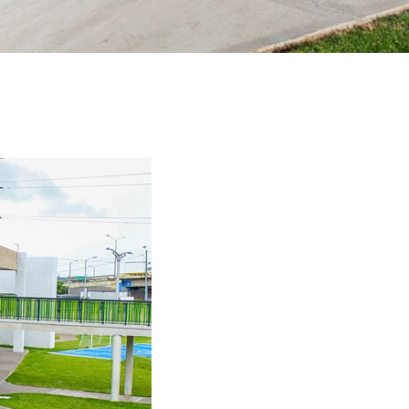
METODOLOGÍA DE INNOVA
SCHOOLS COLOMBIA
¡Innova Schools llegó a Colombia! Estamos
felices de traer nuestra propuesta educativa ...
START READING