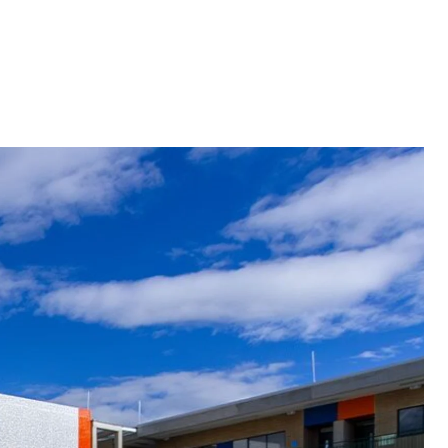
INNOVA SCHOOLS COLOMBIA
24/03/2022, 11:39:00 A. M.
11
MIN READ
DESARROLLO DE LA
PERSONALIDAD: ¿CÓMO
ELEGIR UN COLEGIO QUE LA
FOMENTE?
¿Sabes cómo el colegio puede fomentar el
desarrollo de la personalidad de tu hijo? Aquí ...