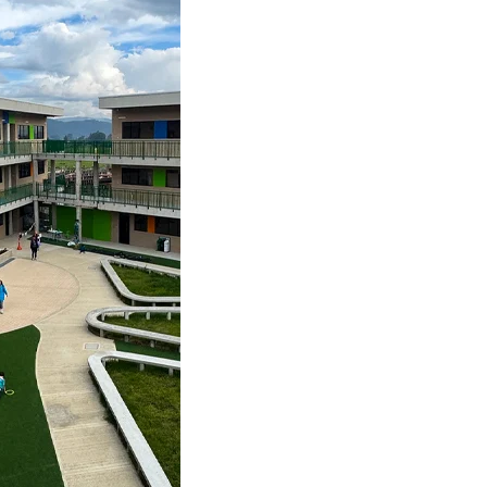
¿POR QUÉ ELEGIR UN
COLEGIO QUE LA FOMENTE?
La sostenibilidad para niños es un tema
integrado en las mejores propuestas de
educación. ...
START READING