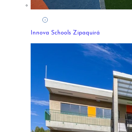
Innova Schools Zipaquirá
INNOVA SCHOOLS COLOMBIA
7/06/2022, 11:25:00 A. M.
10
MIN READ
INSTALACIONES DEL COLEGIO
INNOVA SCHOOLS: UN
UNIVERSO PARA CRECER
¿Sabes cómo influyen las instalaciones del colegio
en el rendimiento de tu hijo? Descubre ...
START READING