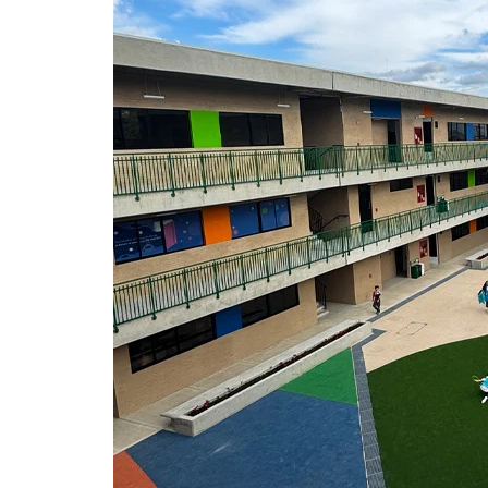
COLEGIO CON UN MODELO
EDUCATIVO FLEXIBLE
El modelo educativo Flexible es la mejor razón
para elegir el colegio de tus hijos. ¡Acá ...
START READING