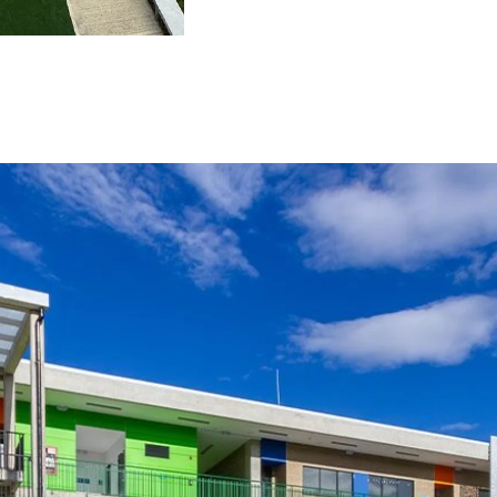
INNOVA SCHOOLS COLOMBIA
25/05/2022, 10:51:06 A. M.
9
MIN READ
EL APRENDIZAJE INNOVADOR:
CLAVE DEL MODELO DE
INNOVA SCHOOLS
El modelo educativo de Innova Schools está
centrado en el aprendizaje innovador para que ...
START READING