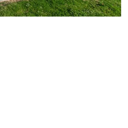
INNOVADORA PARA TUS HIJOS
¿Sabes sobre la importancia de la educación
innovadora para tus hijos? ¿Podrías ...
START READING