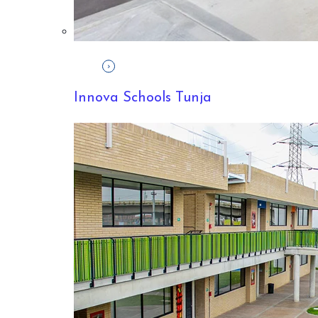
COLEGIO PARA TUS HIJOS
¿Estás buscando el mejor colegio para tus hijos?
Aquí te ofrecemos algunos tips para ...
Innova Schools Tunja
START READING