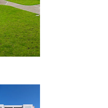
CLAUDIA FERNANDA MONROY GUERRERO
30/11/2020, 11:44:52 A. M.
5
MIN READ
INNOVA SCHOOLS EXCELENTE
ESCALABLE Y ACCESIBLE.
Innova Schools ofrece una educación accesible y
de alta calidad, teniendo como objetivo ...
START READING