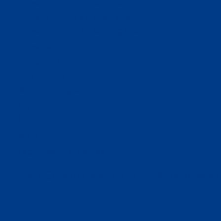
Innova Schools Zipaquirá
Innova Schools en Alameda
Innova Schools en Cartagena
Innova Family
Innova club
aqua innova
Helpinn colegios
Blog
Blog innova
FAQ'S
Preguntas frecuentes
Innova Schools Colombia 2025 © Todos los de