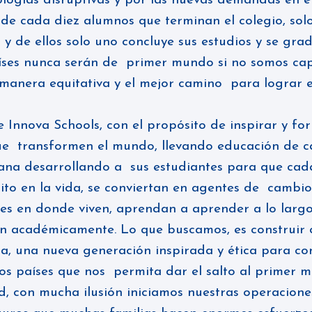
logías disruptivas y por las nuevas demandas en e
de cada diez alumnos que terminan el colegio, solo
y de ellos solo uno concluye sus estudios y se gra
aíses nunca serán de primer mundo si no somos cap
manera equitativa y el mejor camino para lograr el
e Innova Schools, con el propósito de inspirar y fo
ue transformen el mundo, llevando educación de ca
ana desarrollando a sus estudiantes para que cada
to en la vida, se conviertan en agentes de cambio
es en donde viven, aprendan a aprender a lo largo
 académicamente. Lo que buscamos, es construir 
ia, una nueva generación inspirada y ética para co
os países que nos permita dar el salto al primer 
d, con mucha ilusión iniciamos nuestras operacion