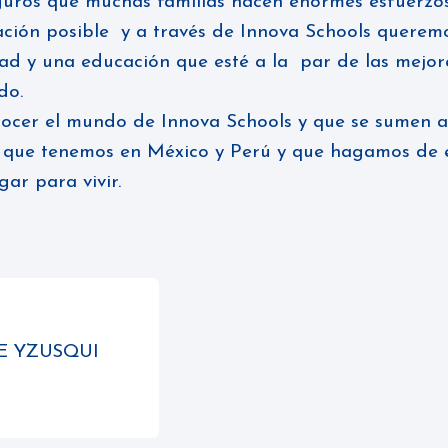
guros que muchas familias hacen enormes esfuerzos
ación posible y a través de Innova Schools querem
dad y una educación que esté a la par de las mejore
ndo.
nocer el mundo de Innova Schools y que se sumen a
s que tenemos en México y Perú y que hagamos de e
ar para vivir.
E YZUSQUI