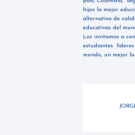
país, Colombia, se
hijos la mejor educ
alternativa de cali
educativas del mu
Los invitamos a co
estudiantes lídere
mundo, un mejor lug
JORG