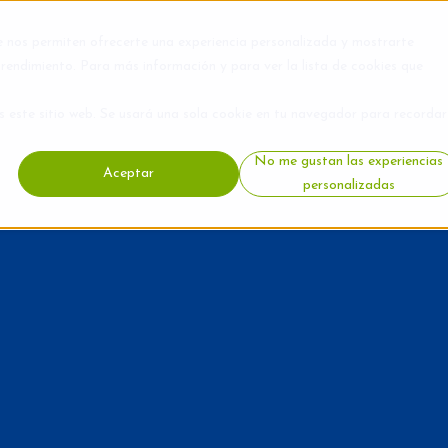
e nos permiten ofrecerte una experiencia personalizada y mostrarte
rendimiento. Para más información y para ver la lista de cookies que
s este sitio web. Se usará una sola cookie en tu navegador para recordar
No me gustan las experiencias
Aceptar
personalizadas