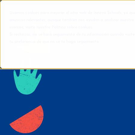
Usamos cookies para mejorar el sitio web de Innova Schools, ya qu
anuncios relevantes, aunque también nos ayudan a analizar nuestro 
usamos, visita nuestra
Política sobre cookies
.
Si rechazas, no se hará seguimiento de tu información cuando visite
tu preferencia de que no se te haga seguimiento.