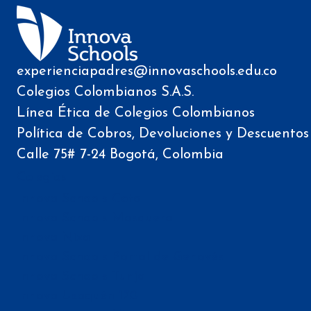
experienciapadres@innovaschools.edu.co
Colegios Colombianos S.A.S.
Línea Ética de Colegios Colombianos
Política de Cobros, Devoluciones y Descuentos
Calle 75# 7-24 Bogotá, Colombia
Colegios
Innova Schools Cota
Innova Schools Mosquera
Innova Niza
Innova Schools Portal de Genovés
Innova Schools Tunja
Innova Usaquén 170