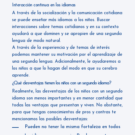
Interacción continua en los idiomas
A través de la socialización y la comunicación cotidiana
se puede enseñar más idiomas a los niños. Buscar
interacciones sobre temas cotidianos y en su contexto
ayudará a que dominen y se apropien de una segunda
lengua de modo natural.
A través de la experiencia y de temas de interés
podemos mantener su motivación por el aprendizaje de
una segunda lengua. Adicionalmente, le ayudaremos a
los niños a que lo hagan del modo en que su cerebro
aprende.
¿Qué desventajas tienen los niños con un segundo idioma?
Realmente, las desventajas de los niños con un segundo
idioma son menos importantes y en menor cantidad que
todas las ventajas que presentan y viven. No obstante,
para que tengas conocimientos de pros y contras te
mencionamos las posibles desventajas:
Pueden no tener la misma fortaleza en todos