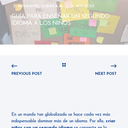
23/09/2022, 10:15:00 A. M.
14 MIN READ
GUÍA PARA ENSEÑAR UN SEGUNDO
IDIOMA A LOS NIÑOS
PREVIOUS POST
NEXT POST
En un mundo tan globalizado se hace cada vez más
indispensable dominar más de un idioma. Por ello,
criar
niños con un segundo idioma
se convierte en la