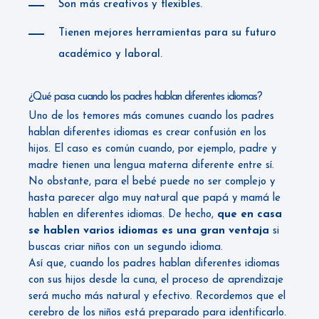
Son más creativos y flexibles.
Tienen mejores herramientas para su futuro
académico y laboral.
¿Qué pasa cuando los padres hablan diferentes idiomas?
Uno de los temores más comunes cuando los padres
hablan diferentes idiomas es crear confusión en los
hijos. El caso es común cuando, por ejemplo, padre y
madre tienen una lengua materna diferente entre sí.
No obstante, para el bebé puede no ser complejo y
hasta parecer algo muy natural que papá y mamá le
hablen en diferentes idiomas. De hecho,
que en casa
se hablen varios idiomas es una gran ventaja
si
buscas criar niños con un segundo idioma.
Así que, cuando los padres hablan diferentes idiomas
con sus hijos desde la cuna, el proceso de aprendizaje
será mucho más natural y efectivo. Recordemos que el
cerebro de los niños está preparado para identificarlo.