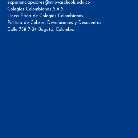
experienciapadres@innovaschools.edu.co
Colegios Colombianos S.A.S.
Línea Ética de Colegios Colombianos
Política de Cobros, Devoluciones y Descuentos
Calle 75# 7-24 Bogotá, Colombia
Colegios
Innova Schools Cota
Innova Schools Mosquera
Innova Niza
Innova Schools Portal de Genovés
Innova Schools Tunja
Innova Usaquén 170
Innova Schools Zipaquirá
Innova Schools en Alameda
Innova Schools en Cartagena
Innova Family
Innova club
aqua innova
Helpinn colegios
Blog