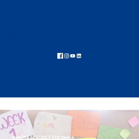
Innova club
aqua innova
Helpinn colegios
Blog
Blog innova
FAQ'S
Preguntas frecuentes
Innova Schools Colombia 2025 © Todos los derechos
reservados
INNOVA SCHOOLS COLOMBIA