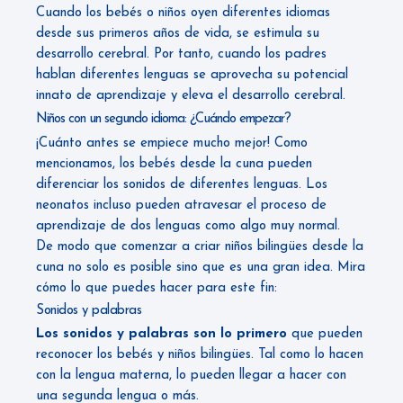
Cuando los bebés o niños oyen diferentes idiomas
desde sus primeros años de vida, se estimula su
desarrollo cerebral. Por tanto, cuando los padres
hablan diferentes lenguas se aprovecha su potencial
innato de aprendizaje y eleva el desarrollo cerebral.
Niños con un segundo idioma: ¿Cuándo empezar?
¡Cuánto antes se empiece mucho mejor! Como
mencionamos, los bebés desde la cuna pueden
diferenciar los sonidos de diferentes lenguas. Los
neonatos incluso pueden atravesar el proceso de
aprendizaje de dos lenguas como algo muy normal.
De modo que comenzar a criar niños bilingües desde la
cuna no solo es posible sino que es una gran idea. Mira
cómo lo que puedes hacer para este fin:
Sonidos y palabras
Los sonidos y palabras son lo primero
que pueden
reconocer los bebés y niños bilingües. Tal como lo hacen
con la lengua materna, lo pueden llegar a hacer con
una segunda lengua o más.