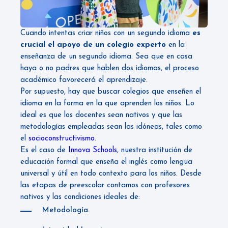
Cuando intentas criar niños con un segundo idioma
es
crucial el apoyo de un colegio experto
en la
enseñanza de un segundo idioma. Sea que en casa
haya o no padres que hablen dos idiomas, el proceso
académico favorecerá el aprendizaje.
Por supuesto, hay que buscar colegios que enseñen el
idioma en la forma en la que aprenden los niños. Lo
ideal es que los docentes sean nativos y que las
metodologías empleadas sean las idóneas, tales como
el
socioconstructivismo
.
Es el caso de
Innova Schools
, nuestra institución de
educación formal que enseña el inglés como lengua
universal y útil en todo contexto para los niños. Desde
las etapas de preescolar contamos con profesores
nativos y las condiciones ideales de:
Metodología.