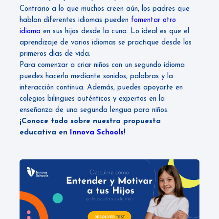
Contrario a lo que muchos creen aún, los padres que
hablan diferentes idiomas pueden
fomentar otro
idioma
en sus hijos desde la cuna. Lo ideal es que el
aprendizaje de varios idiomas se practique desde los
primeros días de vida.
Para comenzar a criar niños con un segundo idioma
puedes hacerlo mediante sonidos, palabras y la
interacción continua. Además, puedes apoyarte en
colegios bilingües auténticos y expertos en la
enseñanza de una segunda lengua para niños.
¡Conoce todo sobre nuestra propuesta
educativa en
Innova Schools
!