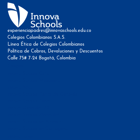
experienciapadres@innovaschools.edu.co
Colegios Colombianos S.A.S.
Línea Ética de Colegios Colombianos
Política de Cobros, Devoluciones y Descuentos
Calle 75# 7-24 Bogotá, Colombia
Colegios
Innova Schools Cota
Innova Schools Mosquera
Innova Niza
Innova Schools Portal de Genovés
Innova Schools Tunja
Innova Usaquén 170
Innova Schools Zipaquirá
Innova Schools en Alameda
Innova Schools en Cartagena
Innova Family