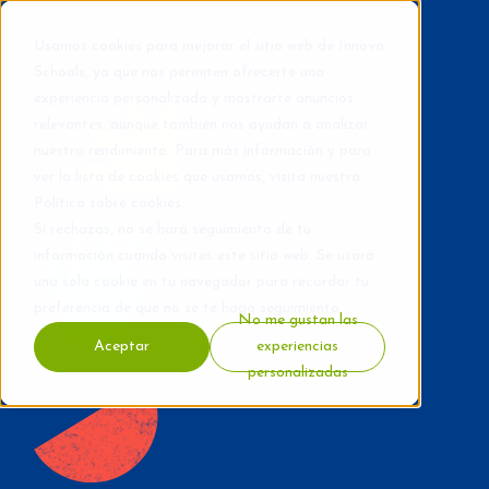
Usamos cookies para mejorar el sitio web de Innova
Schools, ya que nos permiten ofrecerte una
experiencia personalizada y mostrarte anuncios
relevantes, aunque también nos ayudan a analizar
nuestro rendimiento. Para más información y para
ver la lista de cookies que usamos, visita nuestra
Política sobre cookies
.
Si rechazas, no se hará seguimiento de tu
información cuando visites este sitio web. Se usará
una sola cookie en tu navegador para recordar tu
preferencia de que no se te haga seguimiento.
No me gustan las
Aceptar
experiencias
personalizadas