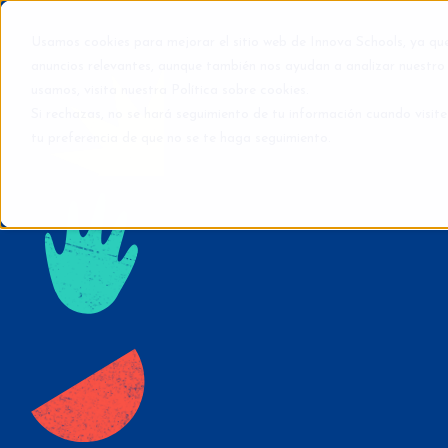
Usamos cookies para mejorar el sitio web de Innova Schools, ya qu
anuncios relevantes, aunque también nos ayudan a analizar nuestro 
usamos, visita nuestra
Política sobre cookies
.
Si rechazas, no se hará seguimiento de tu información cuando visite
tu preferencia de que no se te haga seguimiento.