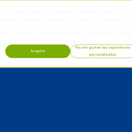
e nos permiten ofrecerte una experiencia personalizada y mostrarte
rendimiento. Para más información y para ver la lista de cookies que
s este sitio web. Se usará una sola cookie en tu navegador para recordar
No me gustan las experiencias
Aceptar
personalizadas