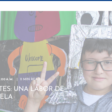
:00 A. M.
11 MIN READ
TES: UNA LABOR DE
UELA