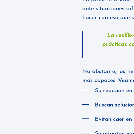
ante situaciones di
hacer con eso que s
La resili
prácticas c
No obstante, los niñ
más capaces. Veamo
Su reacción en 
Buscan solucion
Evitan caer en
Se adaptan más