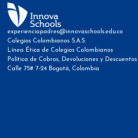
experienciapadres@innovaschools.edu.co
Colegios Colombianos S.A.S.
Línea Ética de Colegios Colombianos
Política de Cobros, Devoluciones y Descuentos
Calle 75# 7-24 Bogotá, Colombia
Colegios
Innova Schools Cota
Innova Schools Mosquera
Innova Niza
Innova Schools Portal de Genovés
Innova Schools Tunja
Innova Usaquén 170