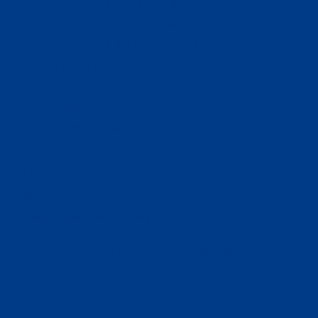
Innova Schools Zipaquirá
Innova Schools en Alameda
Innova Schools en Cartagena
Innova Family
Innova club
aqua innova
Helpinn colegios
Blog
Blog innova
FAQ'S
Preguntas frecuentes
Innova Schools Colombia 2025 © Todos los de