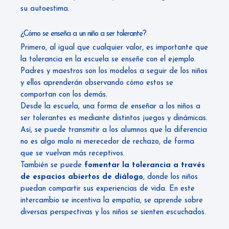
su autoestima.
¿Cómo se enseña a un niño a ser tolerante?
Primero, al igual que cualquier valor, es importante que
la tolerancia en la escuela se enseñe con el ejemplo.
Padres y maestros son los modelos a seguir de los niños
y ellos aprenderán observando cómo estos se
comportan con los demás.
Desde la escuela, una forma de enseñar a los niños a
ser tolerantes es mediante distintos juegos y dinámicas.
Así, se puede transmitir a los alumnos que la diferencia
no es algo malo ni merecedor de rechazo, de forma
que se vuelvan más receptivos.
También se puede
fomentar la tolerancia a través
de espacios abiertos de diálogo
, donde los niños
puedan compartir sus experiencias de vida. En este
intercambio se incentiva la empatía, se aprende sobre
diversas perspectivas y los niños se sienten escuchados.