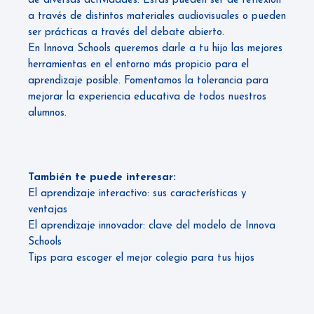
de diversas actividades. Estas pueden ser de reflexión
a través de distintos materiales audiovisuales o pueden
ser prácticas a través del debate abierto.
En
Innova Schools
queremos darle a tu hijo las mejores
herramientas en el entorno más propicio para el
aprendizaje posible. Fomentamos la tolerancia para
mejorar la experiencia educativa de todos nuestros
alumnos.
También te puede interesar:
El aprendizaje interactivo: sus características y
ventajas
El aprendizaje innovador: clave del modelo de Innova
Schools
Tips para escoger el mejor colegio para tus hijos