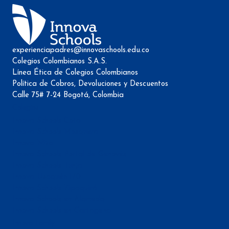
experienciapadres@innovaschools.edu.co
Colegios Colombianos S.A.S.
Línea Ética de Colegios Colombianos
Política de Cobros, Devoluciones y Descuentos
Calle 75# 7-24 Bogotá, Colombia
Colegios
Innova Schools Cota
Innova Schools Mosquera
Innova Niza
Innova Schools Portal de Genovés
Innova Schools Tunja
Innova Usaquén 170
Innova Schools Zipaquirá
Innova Schools en Alameda
Innova Schools en Cartagena
Innova Family