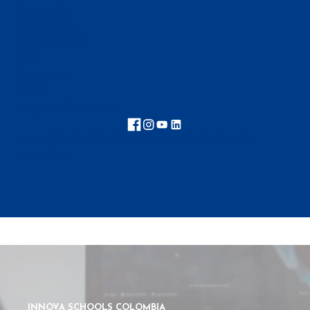
Innova club
aqua innova
Helpinn colegios
Blog
Blog innova
FAQ'S
Preguntas frecuentes
Innova Schools Colombia 2025 © Todos los derechos
reservados
INNOVA SCHOOLS COLOMBIA