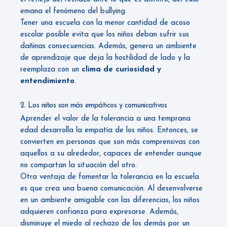
emana el fenómeno del bullying.
Tener una escuela con la menor cantidad de acoso
escolar posible evita que los niños deban sufrir sus
dañinas consecuencias. Además, genera un ambiente
de aprendizaje que deja la hostilidad de lado y la
reemplaza con un
clima de curiosidad y
entendimiento
.
2. Los niños son más empáticos y comunicativos
Aprender el valor de la tolerancia a una temprana
edad desarrolla la empatía de los niños. Entonces, se
convierten en personas que son más comprensivas con
aquellos a su alrededor, capaces de entender aunque
no compartan la situación del otro.
Otra ventaja de fomentar la tolerancia en la escuela
es que crea una buena comunicación. Al desenvolverse
en un ambiente amigable con las diferencias, los niños
adquieren confianza para expresarse. Además,
disminuye el miedo al rechazo de los demás por un