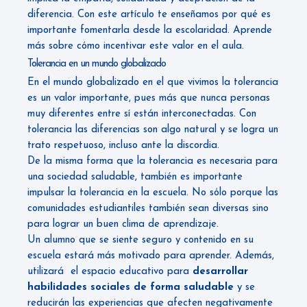
diferencia. Con este artículo te enseñamos por qué es
importante fomentarla desde la escolaridad. Aprende
más sobre cómo incentivar este valor en el aula.
Tolerancia en un mundo globalizado
En el mundo globalizado en el que vivimos la tolerancia
es un valor importante, pues más que nunca personas
muy diferentes entre sí están interconectadas. Con
tolerancia las diferencias son algo natural y se logra un
trato respetuoso, incluso ante la discordia.
De la misma forma que la tolerancia es necesaria para
una sociedad saludable, también es importante
impulsar la tolerancia en la escuela. No sólo porque las
comunidades estudiantiles también sean diversas sino
para lograr un buen clima de aprendizaje.
Un alumno que se siente seguro y contenido en su
escuela estará más motivado para aprender. Además,
utilizará el espacio educativo para
desarrollar
habilidades sociales de forma saludable
y se
reducirán las experiencias que afecten negativamente