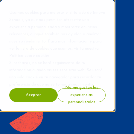
Usamos cookies para mejorar el sitio web de Innova
Schools, ya que nos permiten ofrecerte una
experiencia personalizada y mostrarte anuncios
relevantes, aunque también nos ayudan a analizar
nuestro rendimiento. Para más información y para
ver la lista de cookies que usamos, visita nuestra
Política sobre cookies
.
Si rechazas, no se hará seguimiento de tu
información cuando visites este sitio web. Se usará
una sola cookie en tu navegador para recordar tu
preferencia de que no se te haga seguimiento.
No me gustan las
Aceptar
experiencias
personalizadas