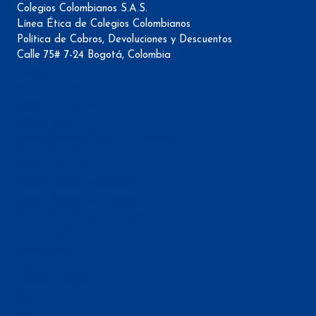
Colegios Colombianos S.A.S.
Línea Ética de Colegios Colombianos
Política de Cobros, Devoluciones y Descuentos
Calle 75# 7-24 Bogotá, Colombia
Colegios
Innova Schools Cota
Innova Schools Mosquera
Innova Niza
Innova Schools Portal de Genovés
Innova Schools Tunja
Innova Usaquén 170
Innova Schools Zipaquirá
Innova Schools en Alameda
Innova Schools en Cartagena
Innova Family
Innova club
aqua innova
Helpinn colegios
Blog