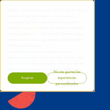
Usamos cookies para mejorar el sitio web de Innova
Schools, ya que nos permiten ofrecerte una
experiencia personalizada y mostrarte anuncios
relevantes, aunque también nos ayudan a analizar
nuestro rendimiento. Para más información y para
ver la lista de cookies que usamos, visita nuestra
Política sobre cookies
.
Si rechazas, no se hará seguimiento de tu
información cuando visites este sitio web. Se usará
una sola cookie en tu navegador para recordar tu
preferencia de que no se te haga seguimiento.
No me gustan las
Aceptar
experiencias
personalizadas