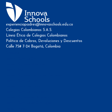
experienciapadres@innovaschools.edu.co
Colegios Colombianos S.A.S.
Línea Ética de Colegios Colombianos
Política de Cobros, Devoluciones y Descuentos
Calle 75# 7-24 Bogotá, Colombia
Colegios
Innova Schools Cota
Innova Schools Mosquera
Innova Niza
Innova Schools Portal de Genovés
Innova Schools Tunja
Innova Usaquén 170
Innova Schools Zipaquirá
Innova Schools en Alameda
Innova Schools en Cartagena
Innova Family