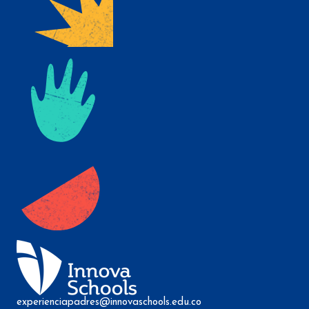
experienciapadres@innovaschools.edu.co