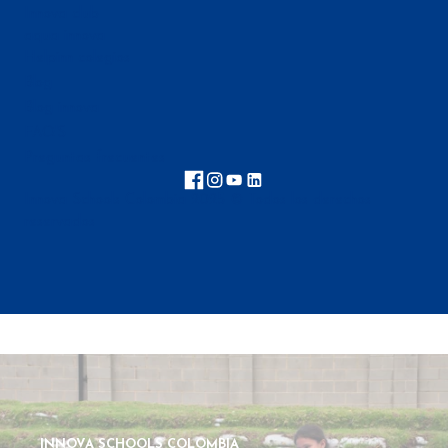
Innova club
aqua innova
Helpinn colegios
Blog
Blog innova
FAQ'S
Preguntas frecuentes
Innova Schools Colombia 2025 © Todos los derechos
reservados
INNOVA SCHOOLS COLOMBIA