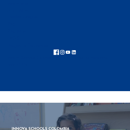
Innova club
aqua innova
Helpinn colegios
Blog
Blog innova
FAQ'S
Preguntas frecuentes
Innova Schools Colombia 2025 © Todos los derechos
reservados
INNOVA SCHOOLS COLOMBIA