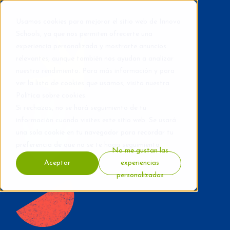
Usamos cookies para mejorar el sitio web de Innova
Schools, ya que nos permiten ofrecerte una
experiencia personalizada y mostrarte anuncios
relevantes, aunque también nos ayudan a analizar
nuestro rendimiento. Para más información y para
ver la lista de cookies que usamos, visita nuestra
Política sobre cookies
.
Si rechazas, no se hará seguimiento de tu
información cuando visites este sitio web. Se usará
una sola cookie en tu navegador para recordar tu
preferencia de que no se te haga seguimiento.
No me gustan las
Aceptar
experiencias
personalizadas