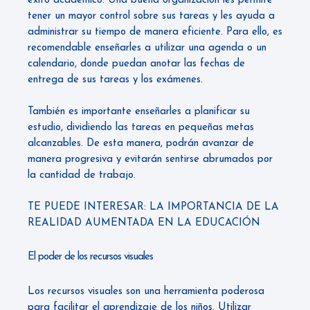
éxito académico. Una buena organización les permite
tener un mayor control sobre sus tareas y les ayuda a
administrar su tiempo de manera eficiente. Para ello, es
recomendable enseñarles a utilizar una agenda o un
calendario, donde puedan anotar las fechas de
entrega de sus tareas y los exámenes.
También es importante enseñarles a planificar su
estudio, dividiendo las tareas en pequeñas metas
alcanzables. De esta manera, podrán avanzar de
manera progresiva y evitarán sentirse abrumados por
la cantidad de trabajo.
TE PUEDE INTERESAR:
LA IMPORTANCIA DE LA
REALIDAD AUMENTADA EN LA EDUCACIÓN
El poder de los recursos visuales
Los recursos visuales
son una herramienta poderosa
para facilitar el aprendizaje de los niños. Utilizar