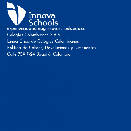
experienciapadres@innovaschools.edu.co
Colegios Colombianos S.A.S.
Línea Ética de Colegios Colombianos
Política de Cobros, Devoluciones y Descuentos
Calle 75# 7-24 Bogotá, Colombia
Colegios
Innova Schools Cota
Innova Schools Mosquera
Innova Niza
Innova Schools Portal de Genovés
Innova Schools Tunja
Innova Usaquén 170
Innova Schools Zipaquirá
Innova Schools en Alameda
Innova Schools en Cartagena
Innova Family