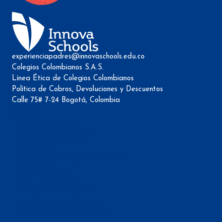
experienciapadres@innovaschools.edu.co
Colegios Colombianos S.A.S.
Línea Ética de Colegios Colombianos
Política de Cobros, Devoluciones y Descuentos
Calle 75# 7-24 Bogotá, Colombia
Colegios
Innova Schools Cota
Innova Schools Mosquera
Innova Niza
Innova Schools Portal de Genovés
Innova Schools Tunja
Innova Usaquén 170
Innova Schools Zipaquirá
Innova Schools en Alameda
Innova Schools en Cartagena