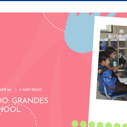
9 P. M.
6 MIN READ
O: GRANDES
CHOOL