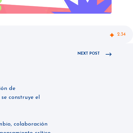
2
:
34
NEXT POST
ión de
 se construye el
mbio, colaboración