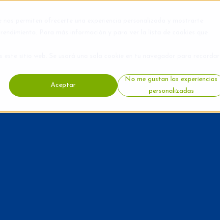
e nos permiten ofrecerte una experiencia personalizada y mostrarte
rendimiento. Para más información y para ver la lista de cookies que
s este sitio web. Se usará una sola cookie en tu navegador para recordar
No me gustan las experiencias
Aceptar
personalizadas