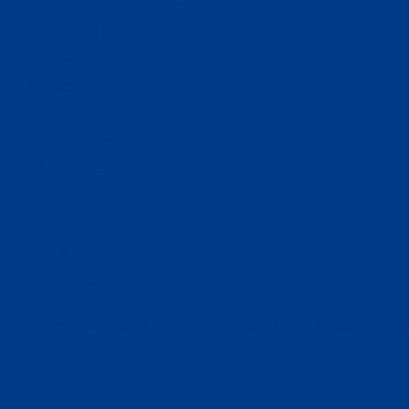
Innova Schools Zipaquirá
Innova Schools en Alameda
Innova Schools en Cartagena
Innova Family
Innova club
aqua innova
Helpinn colegios
Blog
Blog innova
FAQ'S
Preguntas frecuentes
Innova Schools Colombia 2025 © Todos los de