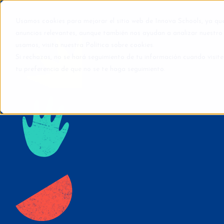
Usamos cookies para mejorar el sitio web de Innova Schools, ya qu
anuncios relevantes, aunque también nos ayudan a analizar nuestro 
usamos, visita nuestra
Política sobre cookies
.
Si rechazas, no se hará seguimiento de tu información cuando visite
tu preferencia de que no se te haga seguimiento.