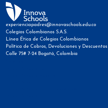
experienciapadres@innovaschools.edu.co
Colegios Colombianos S.A.S.
Línea Ética de Colegios Colombianos
Política de Cobros, Devoluciones y Descuentos
Calle 75# 7-24 Bogotá, Colombia
Colegios
Innova Schools Cota
Innova Schools Mosquera
Innova Niza
Innova Schools Portal de Genovés
Innova Schools Tunja
Innova Usaquén 170