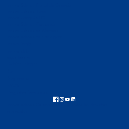
Innova Schools Portal de Genovés
Innova Schools Tunja
Innova Usaquén 170
Innova Schools Zipaquirá
Innova Schools en Alameda
Innova Schools en Cartagena
Innova Family
Innova club
aqua innova
Helpinn colegios
Blog
Blog innova
FAQ'S
Preguntas frecuentes
Innova Schools Colombia 2025 © Todos los derechos
reservados