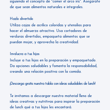
siguiendo el concepto de "comer el arco iris". Asegúrate
de que sean alimentos naturales e integrales.
Hazlo divertido
Utiliza cajas de acrílico coloridas y utensilios para
hacer el almuerzo atractivo. Usa cortadores de
verduras divertidos, empaqueta alimentos que se
puedan mojar, y aprovecha la creatividad.
Involucra a tus hijos
Incluye a tus hijos en la preparación y empaquetado.
Da opciones saludables y fomenta la responsabilidad,
creando una relación positiva con la comida.
¡Descarga gratis nuestra tabla con ideas saludables de lunch!
Te invitamos a descargar nuestro material lleno de
ideas creativas y nutritivas para inspirar la preparación
de lunch qué a tus hijos les encantará.