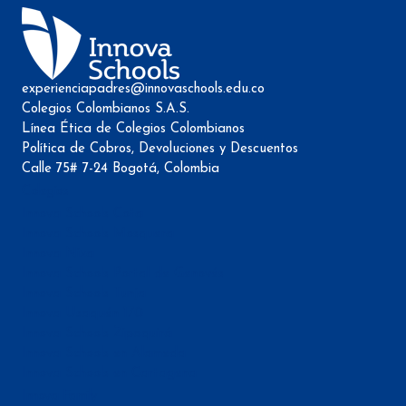
experienciapadres@innovaschools.edu.co
Colegios Colombianos S.A.S.
Línea Ética de Colegios Colombianos
Política de Cobros, Devoluciones y Descuentos
Calle 75# 7-24 Bogotá, Colombia
Colegios
Innova Schools Cota
Innova Schools Mosquera
Innova Niza
Innova Schools Portal de Genovés
Innova Schools Tunja
Innova Usaquén 170
Innova Schools Zipaquirá
Innova Schools en Alameda
Innova Schools en Cartagena
Innova Family