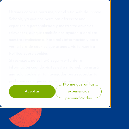
Usamos cookies para mejorar el sitio web de Innova
Schools, ya que nos permiten ofrecerte una
experiencia personalizada y mostrarte anuncios
relevantes, aunque también nos ayudan a analizar
nuestro rendimiento. Para más información y para
ver la lista de cookies que usamos, visita nuestra
Política sobre cookies
.
Si rechazas, no se hará seguimiento de tu
información cuando visites este sitio web. Se usará
una sola cookie en tu navegador para recordar tu
preferencia de que no se te haga seguimiento.
No me gustan las
Aceptar
experiencias
personalizadas