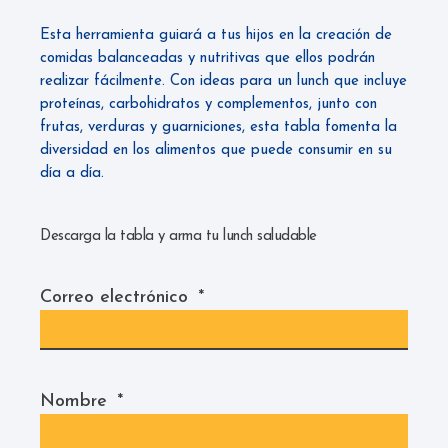
Esta herramienta guiará a tus hijos en la creación de
comidas balanceadas y nutritivas que ellos podrán
realizar fácilmente. Con ideas para un lunch que incluye
proteínas, carbohidratos y complementos, junto con
frutas, verduras y guarniciones, esta tabla fomenta la
diversidad en los alimentos que puede consumir en su
día a día.
Descarga la tabla y arma tu lunch saludable
Correo electrónico
*
Nombre
*