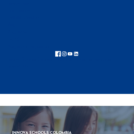
Innova club
aqua innova
Helpinn colegios
Blog
Blog innova
FAQ'S
Preguntas frecuentes
Innova Schools Colombia 2025 © Todos los derechos
reservados
INNOVA SCHOOLS COLOMBIA