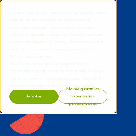
Usamos cookies para mejorar el sitio web de Innova
Schools, ya que nos permiten ofrecerte una
experiencia personalizada y mostrarte anuncios
relevantes, aunque también nos ayudan a analizar
nuestro rendimiento. Para más información y para
ver la lista de cookies que usamos, visita nuestra
Política sobre cookies
.
Si rechazas, no se hará seguimiento de tu
información cuando visites este sitio web. Se usará
una sola cookie en tu navegador para recordar tu
preferencia de que no se te haga seguimiento.
No me gustan las
Aceptar
experiencias
personalizadas