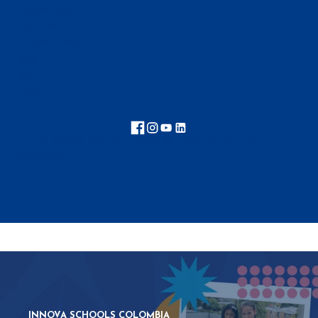
Innova club
aqua innova
Helpinn colegios
Blog
Blog innova
FAQ'S
Preguntas frecuentes
Innova Schools Colombia 2025 © Todos los derechos
reservados
INNOVA SCHOOLS COLOMBIA