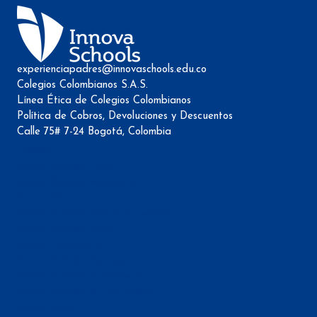
experienciapadres@innovaschools.edu.co
Colegios Colombianos S.A.S.
Línea Ética de Colegios Colombianos
Política de Cobros, Devoluciones y Descuentos
Calle 75# 7-24 Bogotá, Colombia
Colegios
Innova Schools Cota
Innova Schools Mosquera
Innova Niza
Innova Schools Portal de Genovés
Innova Schools Tunja
Innova Usaquén 170
Innova Schools Zipaquirá
Innova Schools en Alameda
Innova Schools en Cartagena
Innova Family