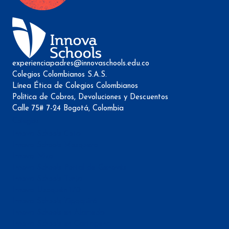
experienciapadres@innovaschools.edu.co
Colegios Colombianos S.A.S.
Línea Ética de Colegios Colombianos
Política de Cobros, Devoluciones y Descuentos
Calle 75# 7-24 Bogotá, Colombia
Colegios
Innova Schools Cota
Innova Schools Mosquera
Innova Niza
Innova Schools Portal de Genovés
Innova Schools Tunja
Innova Usaquén 170
Innova Schools Zipaquirá
Innova Schools en Alameda
Innova Schools en Cartagena