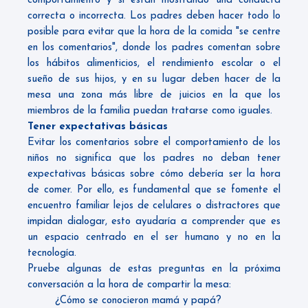
comportamiento y si están mostrando una conducta
correcta o incorrecta. Los padres deben hacer todo lo
posible para evitar que la hora de la comida "se centre
en los comentarios", donde los padres comentan sobre
los hábitos alimenticios, el rendimiento escolar o el
sueño de sus hijos, y en su lugar deben hacer de la
mesa una zona más libre de juicios en la que los
miembros de la familia puedan tratarse como iguales.
Tener expectativas básicas
Evitar los comentarios sobre el comportamiento de los
niños no significa que los padres no deban tener
expectativas básicas sobre cómo debería ser la hora
de comer. Por ello, es fundamental que se fomente el
encuentro familiar lejos de celulares o distractores que
impidan dialogar, esto ayudaría a comprender que es
un espacio centrado en el ser humano y no en la
tecnología.
Pruebe algunas de estas preguntas en la próxima
conversación a la hora de compartir la mesa:
¿Cómo se conocieron mamá y papá?