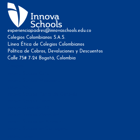
experienciapadres@innovaschools.edu.co
Colegios Colombianos S.A.S.
Línea Ética de Colegios Colombianos
Política de Cobros, Devoluciones y Descuentos
Calle 75# 7-24 Bogotá, Colombia
Colegios
Innova Schools Cota
Innova Schools Mosquera
Innova Niza
Innova Schools Portal de Genovés
Innova Schools Tunja
Innova Usaquén 170
Innova Schools Zipaquirá
Innova Schools en Alameda
Innova Schools en Cartagena
Innova Family