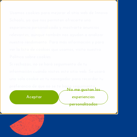
Usamos cookies para mejorar el sitio web de Innova
Schools, ya que nos permiten ofrecerte una
experiencia personalizada y mostrarte anuncios
relevantes, aunque también nos ayudan a analizar
nuestro rendimiento. Para más información y para
ver la lista de cookies que usamos, visita nuestra
Política sobre cookies
.
Si rechazas, no se hará seguimiento de tu
información cuando visites este sitio web. Se usará
una sola cookie en tu navegador para recordar tu
preferencia de que no se te haga seguimiento.
No me gustan las
Aceptar
experiencias
personalizadas