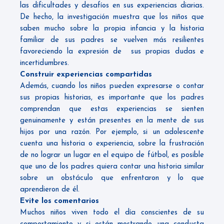
las dificultades y desafíos en sus experiencias diarias.
De hecho, la investigación muestra que los niños que
saben mucho sobre la propia infancia y la historia
familiar de sus padres se vuelven más resilientes
favoreciendo la expresión de sus propias dudas e
incertidumbres.
Construir experiencias compartidas
Además, cuando los niños pueden expresarse o contar
sus propias historias, es importante que los padres
comprendan que estas experiencias se sienten
genuinamente y están presentes en la mente de sus
hijos por una razón. Por ejemplo, si un adolescente
cuenta una historia o experiencia, sobre la frustración
de no lograr un lugar en el equipo de fútbol, ​​es posible
que uno de los padres quiera contar una historia similar
sobre un obstáculo que enfrentaron y lo que
aprendieron de él.
Evite los comentarios
Muchos niños viven todo el día conscientes de su