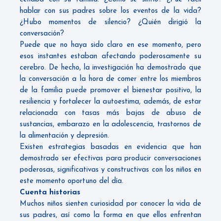
hablar con sus padres sobre los eventos de la vida?
¿Hubo momentos de silencio? ¿Quién dirigió la
conversación?
Puede que no haya sido claro en ese momento, pero
esos instantes estaban afectando poderosamente su
cerebro. De hecho, la investigación ha demostrado que
la conversación a la hora de comer entre los miembros
de la familia puede promover el bienestar positivo, la
resiliencia y fortalecer la autoestima, además, de estar
relacionada con tasas más bajas de abuso de
sustancias, embarazo en la adolescencia, trastornos de
la alimentación y depresión.
Existen estrategias basadas en evidencia que han
demostrado ser efectivas para producir conversaciones
poderosas, significativas y constructivas con los niños en
este momento oportuno del día.
Cuenta historias
Muchos niños sienten curiosidad por conocer la vida de
sus padres, así como la forma en que ellos enfrentan