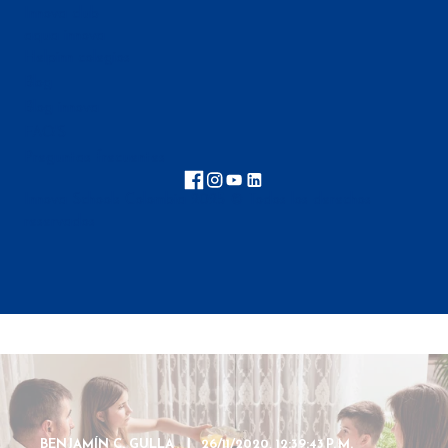
Innova club
aqua innova
Helpinn colegios
Blog
Blog innova
FAQ'S
Preguntas frecuentes
Innova Schools Colombia 2025 © Todos los derechos
reservados
BENJAMÍN C. GULLA
26/11/2020, 12:39:43 P. M.