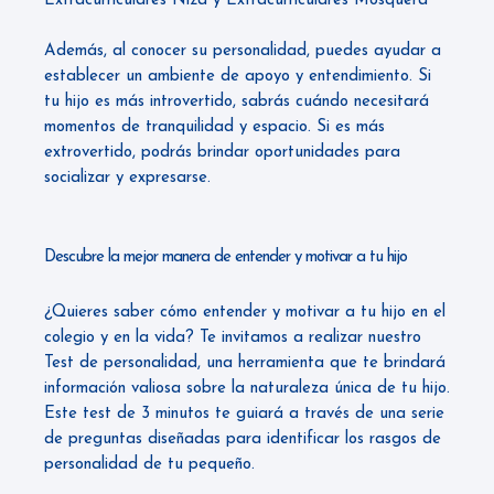
Extracurriculares Niza
y
Extracurriculares Mosquera
Además, al conocer su personalidad, puedes ayudar a
establecer un ambiente de apoyo y entendimiento. Si
tu hijo es más introvertido, sabrás cuándo necesitará
momentos de tranquilidad y espacio. Si es más
extrovertido, podrás brindar oportunidades para
socializar y expresarse.
Descubre la mejor manera de entender y motivar a tu hijo
¿Quieres saber cómo entender y motivar a tu hijo en el
colegio y en la vida? Te invitamos a realizar nuestro
Test de personalidad
, una herramienta que te brindará
información valiosa sobre la naturaleza única de tu hijo.
Este test de 3 minutos te guiará a través de una serie
de preguntas diseñadas para identificar los rasgos de
personalidad de tu pequeño.