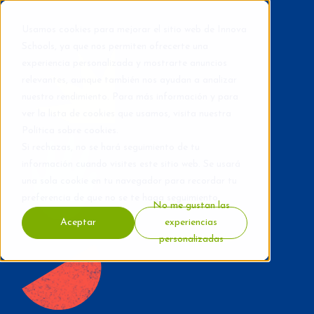
Usamos cookies para mejorar el sitio web de Innova
Schools, ya que nos permiten ofrecerte una
experiencia personalizada y mostrarte anuncios
relevantes, aunque también nos ayudan a analizar
nuestro rendimiento. Para más información y para
ver la lista de cookies que usamos, visita nuestra
Política sobre cookies
.
Si rechazas, no se hará seguimiento de tu
información cuando visites este sitio web. Se usará
una sola cookie en tu navegador para recordar tu
preferencia de que no se te haga seguimiento.
No me gustan las
Aceptar
experiencias
personalizadas