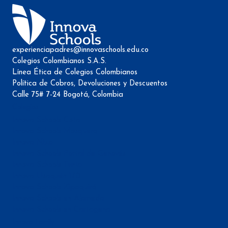
experienciapadres@innovaschools.edu.co
Colegios Colombianos S.A.S.
Línea Ética de Colegios Colombianos
Política de Cobros, Devoluciones y Descuentos
Calle 75# 7-24 Bogotá, Colombia
Colegios
Innova Schools Cota
Innova Schools Mosquera
Innova Niza
Innova Schools Portal de Genovés
Innova Schools Tunja
Innova Usaquén 170
Innova Schools Zipaquirá
Innova Schools en Alameda
Innova Schools en Cartagena
Innova Family