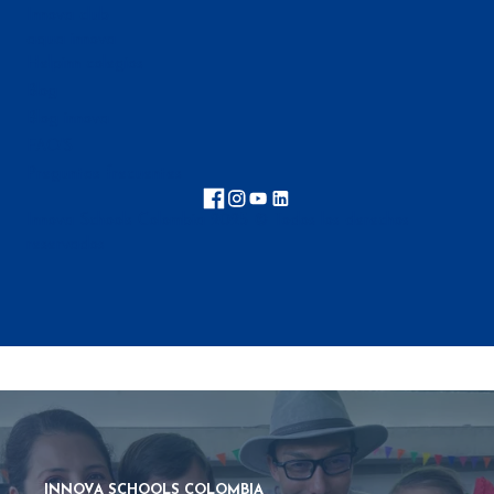
Innova club
aqua innova
Helpinn colegios
Blog
Blog innova
FAQ'S
Preguntas frecuentes
Innova Schools Colombia 2025 © Todos los derechos
reservados
INNOVA SCHOOLS COLOMBIA