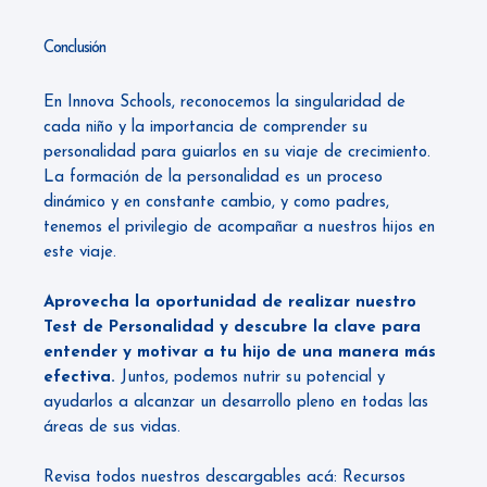
Conclusión
En
Innova Schools
, reconocemos la singularidad de
cada niño y la importancia de comprender su
personalidad para guiarlos en su viaje de crecimiento.
La formación de la personalidad es un proceso
dinámico y en constante cambio, y como padres,
tenemos el privilegio de acompañar a nuestros hijos en
este viaje.
Aprovecha la oportunidad de realizar nuestro
Test de Personalidad
y descubre la clave para
entender y motivar a tu hijo de una manera más
efectiva.
Juntos, podemos nutrir su potencial y
ayudarlos a alcanzar un desarrollo pleno en todas las
áreas de sus vidas.
Revisa todos nuestros descargables acá: Recursos