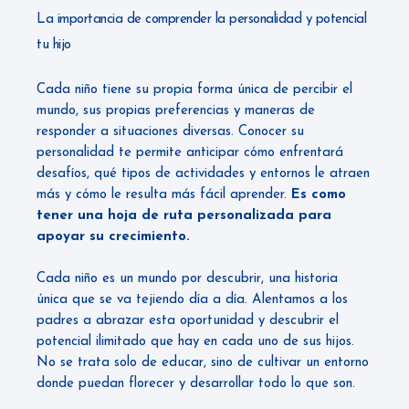
La importancia de comprender la personalidad y potencial
tu hijo
Cada niño tiene su propia forma única de percibir el
mundo, sus propias preferencias y maneras de
responder a situaciones diversas. Conocer su
personalidad te permite anticipar cómo enfrentará
desafíos, qué tipos de actividades y entornos le atraen
más y cómo le resulta más fácil aprender.
Es como
tener una hoja de ruta personalizada para
apoyar su crecimiento.
Cada niño es un mundo por descubrir, una historia
única que se va tejiendo día a día. Alentamos a los
padres a abrazar esta oportunidad y descubrir el
potencial ilimitado que hay en cada uno de sus hijos.
No se trata solo de educar, sino de cultivar un entorno
donde puedan florecer y desarrollar todo lo que son.