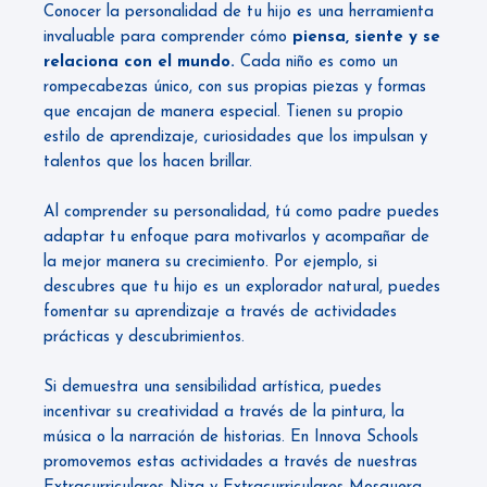
Conocer la personalidad de tu hijo es una herramienta
invaluable para comprender cómo
piensa, siente y se
relaciona con el mundo.
Cada niño es como un
rompecabezas único, con sus propias piezas y formas
que encajan de manera especial. Tienen su propio
estilo de aprendizaje, curiosidades que los impulsan y
talentos que los hacen brillar.
Al comprender su personalidad, tú como padre puedes
adaptar tu enfoque para motivarlos y acompañar de
la mejor manera su crecimiento. Por ejemplo, si
descubres que tu hijo es un explorador natural, puedes
fomentar su aprendizaje a través de actividades
prácticas y descubrimientos.
Si demuestra una sensibilidad artística, puedes
incentivar su creatividad a través de la pintura, la
música o la narración de historias. En Innova Schools
promovemos estas actividades a través de nuestras