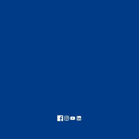
Innova Schools Mosquera
Innova Niza
Innova Schools Portal de Genovés
Innova Schools Tunja
Innova Usaquén 170
Innova Schools Zipaquirá
Innova Schools en Alameda
Innova Schools en Cartagena
Innova Family
Innova club
aqua innova
Helpinn colegios
Blog
Blog innova
FAQ'S
Preguntas frecuentes
Innova Schools Colombia 2025 © Todos los derechos
reservados